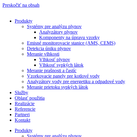
Preskočiť na obsah
Produkty
Systémy pre analýzu plynov
Analyzátory plynov
Komponenty na úpravu vzorky
Emisné monitorovacie stanice (AMS, CEMS)
Detekcia úniku plynov
Meranie vlhkosti
Vlhkosť plynov
Vlhkosť sypkých látok
Meranie prašnosti a častíc
Vzorkovacie panely pre kotlové vody
Analyzátory vody pre energetiku a odpadové vody
Meranie prietoku sypkých látok
Služby
Oblasť použitia
Realizácie
Referencie
Partneri
Kontakt
Produkty
Systémy pre analýzu plynov