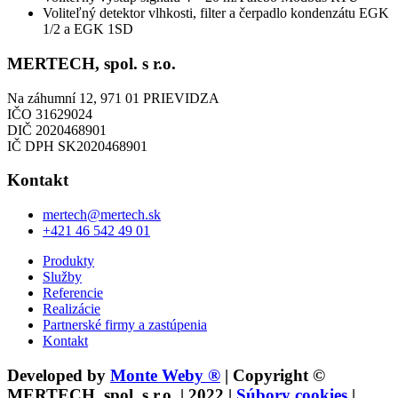
Voliteľný detektor vlhkosti, filter a čerpadlo kondenzátu EGK
1/2 a EGK 1SD
MERTECH, spol. s r.o.
Na záhumní 12, 971 01 PRIEVIDZA
IČO 31629024
DIČ 2020468901
IČ DPH SK2020468901
Kontakt
mertech@mertech.sk
+421 46 542 49 01
Produkty
Služby
Referencie
Realizácie
Partnerské firmy a zastúpenia
Kontakt
Developed by
Monte Weby ®
| Copyright ©
MERTECH, spol. s r.o. | 2022 |
Súbory cookies
|