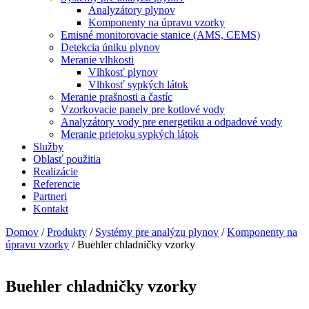
Analyzátory plynov
Komponenty na úpravu vzorky
Emisné monitorovacie stanice (AMS, CEMS)
Detekcia úniku plynov
Meranie vlhkosti
Vlhkosť plynov
Vlhkosť sypkých látok
Meranie prašnosti a častíc
Vzorkovacie panely pre kotlové vody
Analyzátory vody pre energetiku a odpadové vody
Meranie prietoku sypkých látok
Služby
Oblasť použitia
Realizácie
Referencie
Partneri
Kontakt
Domov
/
Produkty
/
Systémy pre analýzu plynov
/
Komponenty na
úpravu vzorky
/ Buehler chladničky vzorky
Buehler chladničky vzorky