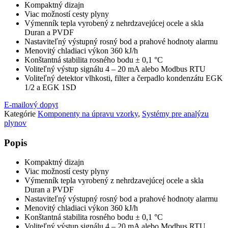
Kompaktný dizajn
Viac možností cesty plyny
Výmenník tepla vyrobený z nehrdzavejúcej ocele a skla
Duran a PVDF
Nastaviteľný výstupný rosný bod a prahové hodnoty alarmu
Menovitý chladiaci výkon 360 kJ/h
Konštantná stabilita rosného bodu ± 0,1 °C
Voliteľný výstup signálu 4 – 20 mA alebo Modbus RTU
Voliteľný detektor vlhkosti, filter a čerpadlo kondenzátu EGK
1/2 a EGK 1SD
E-mailový dopyt
Kategórie
Komponenty na úpravu vzorky
,
Systémy pre analýzu
plynov
Popis
Kompaktný dizajn
Viac možností cesty plyny
Výmenník tepla vyrobený z nehrdzavejúcej ocele a skla
Duran a PVDF
Nastaviteľný výstupný rosný bod a prahové hodnoty alarmu
Menovitý chladiaci výkon 360 kJ/h
Konštantná stabilita rosného bodu ± 0,1 °C
Voliteľný výstup signálu 4 – 20 mA alebo Modbus RTU