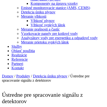
Komponenty na úpravu vzorky
Emisné monitorovacie stanice (AMS, CEMS)
Detekcia úniku plynov
Meranie vlhkosti
Vlhkosť plynov
Vlhkosť sypkých látok
Meranie prašnosti a častíc
Vzorkovacie panely pre kotlové vody
Analyzátory vody pre energetiku a odpadové vody
Meranie prietoku sypkých látok
Služby
Oblasť použitia
Realizácie
Referencie
Partneri
Kontakt
Domov
/
Produkty
/
Detekcia úniku plynov
/ Ústredne pre
spracovanie signálu z detektorov
Ústredne pre spracovanie signálu z
detektorov