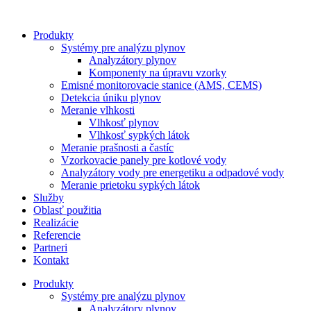
Preskočiť
na
Produkty
obsah
Systémy pre analýzu plynov
Analyzátory plynov
Komponenty na úpravu vzorky
Emisné monitorovacie stanice (AMS, CEMS)
Detekcia úniku plynov
Meranie vlhkosti
Vlhkosť plynov
Vlhkosť sypkých látok
Meranie prašnosti a častíc
Vzorkovacie panely pre kotlové vody
Analyzátory vody pre energetiku a odpadové vody
Meranie prietoku sypkých látok
Služby
Oblasť použitia
Realizácie
Referencie
Partneri
Kontakt
Produkty
Systémy pre analýzu plynov
Analyzátory plynov